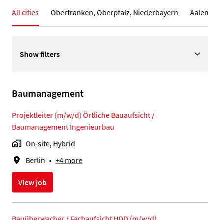
All cities
Oberfranken, Oberpfalz, Niederbayern
Aalen
Show filters
Baumanagement
Projektleiter (m/w/d) Örtliche Bauaufsicht /
Baumanagement Ingenieurbau
On-site, Hybrid
Berlin
•
+4 more
View job
Bauüberwacher / Fachaufsicht HDD (m/w/d)