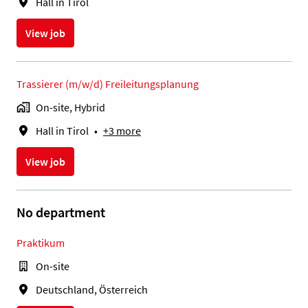
Hall in Tirol
View job
Trassierer (m/w/d) Freileitungsplanung
On-site, Hybrid
Hall in Tirol
•
+3 more
View job
No department
Praktikum
On-site
Deutschland, Österreich