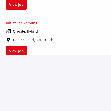
View job
Initiativbewerbung
On-site, Hybrid
Deutschland, Österreich
View job
Produktion
Key Account Manager (m/w/d)
On-site, Hybrid
Wattens
•
+4 more
View job