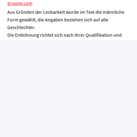
gruppe.com
Aus Gründen der Lesbarkeit wurde im Text die männliche
Form gewählt, die Angaben beziehen sich auf alle
Geschlechter.
Die Entlohnung richtet sich nach Ihrer Qualifikation und
Berufserfahrung. Für Dienstorte in Österreich ist eine
Bezahlung über der Mindestentlohnung gemäß dem
Kollektivvertrag der entsprechenden gültigen
österreichischen Standesvertretung vorgesehen.
Bewerben
Job teilen