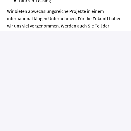
Fahrrad-Leasing
Wir bieten abwechslungsreiche Projekte in einem
international tätigen Unternehmen. Für die Zukunft haben
wir uns viel vorgenommen. Werden auch Sie Teil der
BERNARD Gruppe. Wir freuen uns auf Sie!
Kontakt
BERNARD Gruppe
| Recruiting Team |
hr@bernard-
gruppe.com
Aus Gründen der Lesbarkeit wurde im Text die männliche
Form gewählt, die Angaben beziehen sich auf alle
Geschlechter.
Die Entlohnung richtet sich nach Ihrer Qualifikation und
Berufserfahrung. Für Dienstorte in Österreich ist eine
Bezahlung über der Mindestentlohnung gemäß dem
Kollektivvertrag der entsprechenden gültigen