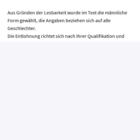
Aus Gründen der Lesbarkeit wurde im Text die männliche
Form gewählt, die Angaben beziehen sich auf alle
Geschlechter.
Die Entlohnung richtet sich nach Ihrer Qualifikation und
Berufserfahrung. Für Dienstorte in Österreich ist eine
Bezahlung über der Mindestentlohnung gemäß dem
Kollektivvertrag der entsprechenden gültigen
österreichischen Standesvertretung vorgesehen.
Bewerben
Job teilen