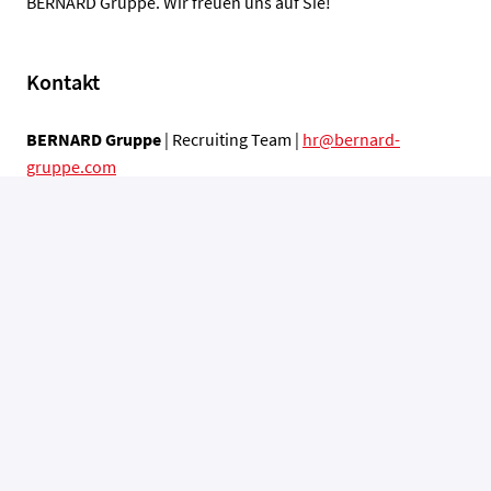
BERNARD Gruppe. Wir freuen uns auf Sie!
Kontakt
BERNARD Gruppe
| Recruiting Team |
hr@bernard-
gruppe.com
Aus Gründen der Lesbarkeit wurde im Text die männliche
Form gewählt, die Angaben beziehen sich auf alle
Geschlechter.
Die Entlohnung richtet sich nach Ihrer Qualifikation und
Berufserfahrung. Für Dienstorte in Österreich ist eine
Bezahlung über der Mindestentlohnung gemäß dem
Kollektivvertrag der entsprechenden gültigen
österreichischen Standesvertretung vorgesehen.
Bewerben